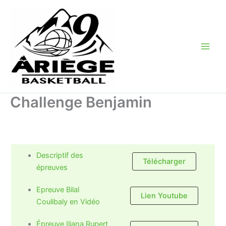
Aller
au
contenu
Challenge Benjamin
Descriptif des
Télécharger
épreuves
Epreuve Bilal
Lien Youtube
Coulibaly en Vidéo
Épreuve Iliana Rupert