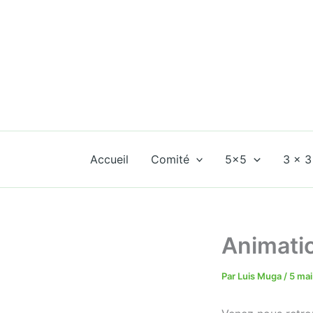
Aller
au
contenu
Accueil
Comité
5×5
3 x 3
Animati
Par
Luis Muga
/
5 ma